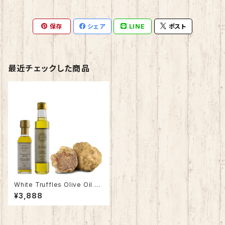
保存
シェア
LINE
ポスト
最近チェックした商品
White Truffles Olive Oil ex
tra vingin（白トリュフオイル）1
¥3,888
00ml