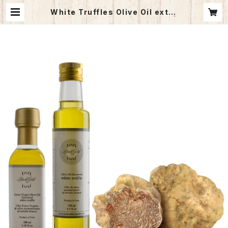
White Truffles Olive Oil extra
vingin（白トリュフオイル）100ml |
mercato di a domani