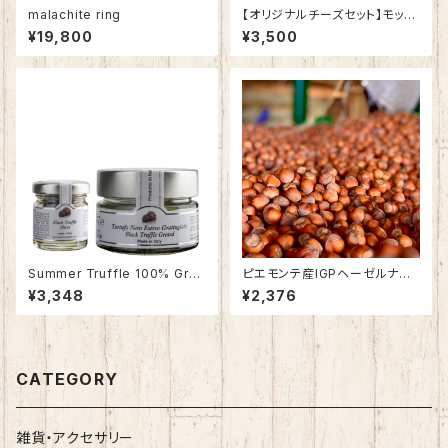
malachite ring
【オリジナルチーズセット】モッツ
ァレラと燻製モッツァレラとオリ
¥19,800
¥3,500
ーブオイル
Summer Truffle 100% Grat
ピエモンテ産IGPヘーゼルナッ
ed（サマートリュフ刻みトリュフ
ツローストホール塩付 200g
¥3,348
¥2,376
オイル漬け）30g
ケース
CATEGORY
雑貨・アクセサリー